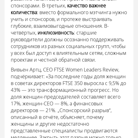
спонсорами. В-третьих,
качество важнее
количества
: вместо формального мэтчинга нужно
учить и спонсоров, и протеже выстраивать
глубокие, взаимовыгодные отношения. В-
четвёртых,
инклюзивность
: старшие
руководители должны осознанно поддерживать
сотрудников из разных социальных групп, чтобы
у всех был доступ к влиятельным сетям, сложным
проектам и честной обратной связи.
Вивьен Артц, CEO FTSE Women Leaders Review,
подчёркивает: «За последние годы доля женщин
в советах директоров FTSE 350 выросла с 9,5% до
43% — это трансформационный прогресс. Но
доля женщин-председателей составляет всего
17%, женщин-CEO — 8%, а финансовых
директоров — 21%. „Спонсорский разрыв“,
описанный в отчёте, объясняет, почему
женщины и другие недостаточно
представленные специалисты продвигаются
медленнее. Закрыть этот разрыв можно только