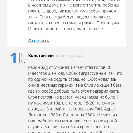
в частном доме и я не могу отпустить ребенка
гулять за двор, так как там куча собак, причем
злых. Они всегда бегут следом, голодные,
гавкают, хватают за сумку и рукава. Просто ужас.
И никто ничего с этим делать не хочет.
Ответить
Константин
07:08, 14 февраль
Район ж/д ст.Мирная. Бегает стая голов 20
(+десяток щенков). Собаки агрессивные, так что
по одиночке ходить страшно. Обосновались
они в местных гаражах и на близ лежащей базе,
где их особо добрые пытаются подкармливать.
Стая постоянно растет, месяц назад их было 7,
ну максимум 10шт, а теперь 18-20 не считая
выводка. Это район за Кировским ГАИ. Адрес
Литвинова 386 и Литвинова 386А. Не ужели в
нашем большом мегаполисе нет санитарной
службы. А если эти собаки кроме того что
просто агрессивны, еще и заразны? Благо в