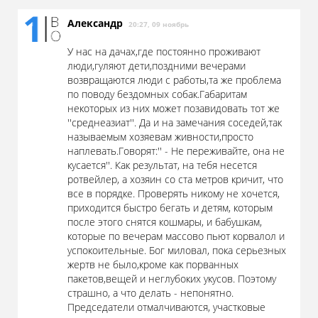
Александр
20:27, 09 ноябрь
У нас на дачах,где постоянно проживают
люди,гуляют дети,поздними вечерами
возвращаются люди с работы,та же проблема
по поводу бездомных собак.Габаритам
некоторых из них может позавидовать тот же
''среднеазиат''. Да и на замечания соседей,так
называемым хозяевам живности,просто
наплевать.Говорят:'' - Не переживайте, она не
кусается''. Как результат, на тебя несется
ротвейлер, а хозяин со ста метров кричит, что
все в порядке. Проверять никому не хочется,
приходится быстро бегать и детям, которым
после этого снятся кошмары, и бабушкам,
которые по вечерам массово пьют корвалол и
успокоительные. Бог миловал, пока серьезных
жертв не было,кроме как порванных
пакетов,вещей и неглубоких укусов. Поэтому
страшно, а что делать - непонятно.
Председатели отмалчиваются, участковые