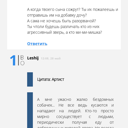
А когда твоего сына сожрут? Ты их пожалеешь и
отправишь им на добавку дочу?
А сама не хочешь быть разорваной?
Ты чтоли будешь различать кто из них
агрессивный зверь, а кто ми-ми-мишка?
Ответить
Leshij
12:08, 28 май
Цитата: Артист
А мне ужасно жалко бездомных
собачек... Не все ведь кусаются и
нападают на людей. Кто-то просто
мирно сосуществует с людьми,
периодически получая еду от
добродушных жителей двора. Но всегда