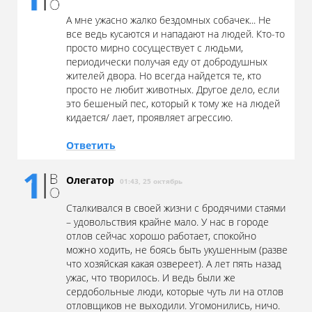
А мне ужасно жалко бездомных собачек... Не
все ведь кусаются и нападают на людей. Кто-то
просто мирно сосуществует с людьми,
периодически получая еду от добродушных
жителей двора. Но всегда найдется те, кто
просто не любит животных. Другое дело, если
это бешеный пес, который к тому же на людей
кидается/ лает, проявляет агрессию.
Ответить
Олегатор
01:43, 25 октябрь
Сталкивался в своей жизни с бродячими стаями
– удовольствия крайне мало. У нас в городе
отлов сейчас хорошо работает, спокойно
можно ходить, не боясь быть укушенным (разве
что хозяйская какая озвереет). А лет пять назад
ужас, что творилось. И ведь были же
сердобольные люди, которые чуть ли на отлов
отловщиков не выходили. Угомонились, ничо.