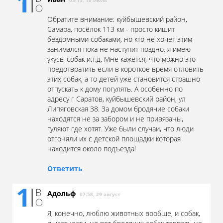
Обратите внимание: куйбышевский район,
Самара, посёлок 113 км - просто кишит
бездомными собаками, но кто не хочет этим
занимался пока не наступит поздно, я имею
укусы собак и.т.д. Мне кажется, что можно это
предотвратить если в короткое время отловить
этих собак, а то детей уже становится страшно
отпускать к дому погулять. А особенно по
адресу г Саратов, куйбышевский район, ул
Липяговская 38. За домом бродячие собаки
находятся не за забором и не привязаны,
гуляют где хотят. Уже были случаи, что люди
отгоняли их с детской площадки которая
находится около подъезда!
Ответить
Адольф
07:58, 29 август
Я, конечно, люблю животных вообще, и собак,