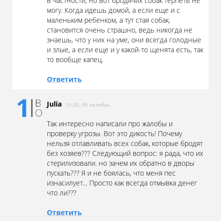
в частности, но вот бродячих собак терпеть не
могу. Когда идешь домой, а если еще и с
маленьким ребенком, а тут стая собак,
становится очень страшно, ведь никогда не
знаешь, что у них на уме, они всегда голодные
и злые, а если еще и у какой-то щенята есть, так
то вообще капец.
Ответить
Julia
13:32, 05 октябрь
Так интересно написали про жалобы и
проверку угрозы. Вот это дикость! Почему
нельзя отлавливать всех собак, которые бродят
без хозяев??? Следующий вопрос: я рада, что их
стерилизовали. но зачем их обратно в дворы
пускать??? Я и не боялась, что меня пес
изнасилует... Просто как всегда отмывка денег
что ли???
Ответить