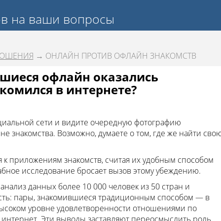
ов на ваши вопросы
НОШЕНИЯ
→ ОНЛАЙН ПРОТИВ ОФЛАЙН ЗНАКОМСТВ
вшиеся офлайн оказались
акомился в интернете?
оциальной сети и видите очередную фотографию
е знакомства. Возможно, думаете о том, где же найти сво
к приложениям знакомств, считая их удобным способом
абное исследование бросает вызов этому убеждению.
нализ данных более 10 000 человек из 50 стран и
ть: пары, знакомившиеся традиционным способом — в
высоком уровне удовлетворенности отношениями по
з интернет. Эти выводы заставляют переосмыслить роль