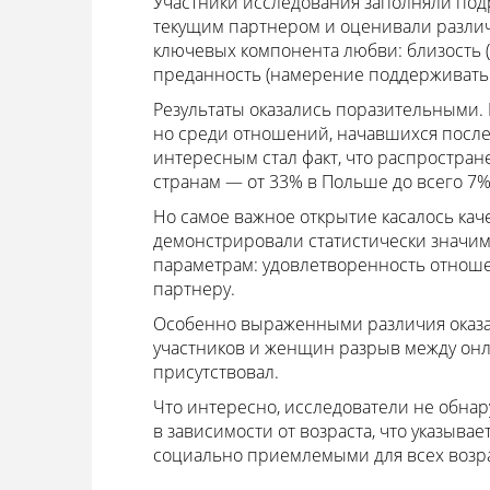
Участники исследования заполняли подр
текущим партнером и оценивали разли
ключевых компонента любви: близость (
преданность (намерение поддерживать
Результаты оказались поразительными. 
но среди отношений, начавшихся после 
интересным стал факт, что распростран
странам — от 33% в Польше до всего 7% 
Но самое важное открытие касалось ка
демонстрировали статистически значим
параметрам: удовлетворенность отноше
партнеру.
Особенно выраженными различия оказал
участников и женщин разрыв между онл
присутствовал.
Что интересно, исследователи не обна
в зависимости от возраста, что указыва
социально приемлемыми для всех возра