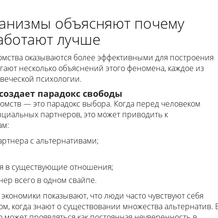
ханизмы объясняют почему
аботают лучше
омства оказываются более эффективными для построения
ают несколько объяснений этого феномена, каждое из
овеческой психологии.
создает парадокс свободы
омств — это парадокс выбора. Когда перед человеком
нциальных партнеров, это может приводить к
ам:
артнера с альтернативами;
я в существующие отношения;
нер всего в одном свайпе.
экономики показывают, что люди часто чувствуют себя
, когда знают о существовании множества альтернатив. 
 может проявляться как постоянная неуверенность в