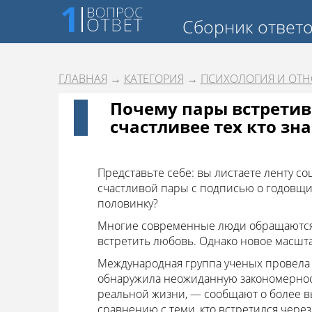
Сборник ответ
ГЛАВНАЯ
→
КАТЕГОРИЯ
→
ПСИХОЛОГИЯ И ОТ
Почему пары встрети
счастливее тех кто зн
Представьте себе: вы листаете ленту с
счастливой пары с подписью о годовщин
половинку?
Многие современные люди обращаются 
встретить любовь. Однако новое масшт
Международная группа ученых провела а
обнаружила неожиданную закономернос
реальной жизни, — сообщают о более 
сравнению с теми, кто встретился чере