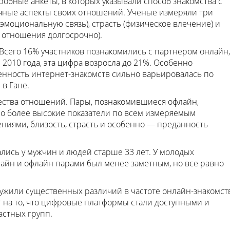
обные анкеты, в которых указывали способ знакомства с
чные аспекты своих отношений. Ученые измеряли три
эмоциональную связь), страсть (физическое влечение) и
 отношения долгосрочно).
Всего 16% участников познакомились с партнером онлайн,
2010 года, эта цифра возросла до 21%. Особенно
енность интернет-знакомств сильно варьировалась по
в Гане.
чества отношений. Пары, познакомившиеся офлайн,
о более высокие показатели по всем измеряемым
ниями, близость, страсть и особенно — преданность
ись у мужчин и людей старше 33 лет. У молодых
айн и офлайн парами был менее заметным, но все равно
ружили существенных различий в частоте онлайн-знакомст
ет на то, что цифровые платформы стали доступными и
стных групп.