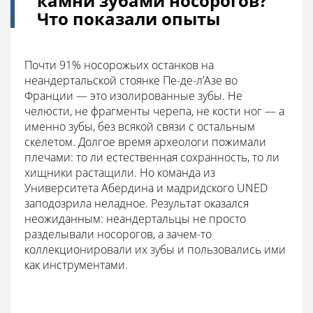
камни зубами носорогов?
Что показали опыты
Почти 91% носорожьих останков на
неандертальской стоянке Пе-де-л’Азе во
Франции — это изолированные зубы. Не
челюсти, не фрагменты черепа, не кости ног — а
именно зубы, без всякой связи с остальным
скелетом. Долгое время археологи пожимали
плечами: то ли естественная сохранность, то ли
хищники растащили. Но команда из
Университета Абердина и мадридского UNED
заподозрила неладное. Результат оказался
неожиданным: неандертальцы не просто
разделывали носорогов, а зачем-то
коллекционировали их зубы и пользовались ими
как инструментами.