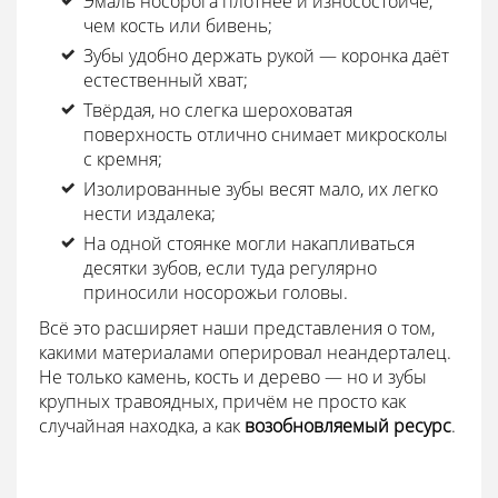
Эмаль носорога плотнее и износостойче,
чем кость или бивень;
Зубы удобно держать рукой — коронка даёт
естественный хват;
Твёрдая, но слегка шероховатая
поверхность отлично снимает микросколы
с кремня;
Изолированные зубы весят мало, их легко
нести издалека;
На одной стоянке могли накапливаться
десятки зубов, если туда регулярно
приносили носорожьи головы.
Всё это расширяет наши представления о том,
какими материалами оперировал неандерталец.
Не только камень, кость и дерево — но и зубы
крупных травоядных, причём не просто как
случайная находка, а как
возобновляемый ресурс
.