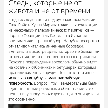
Следы, которые не от
живота и не от времени
Когда исследователи под руководством Алисии
Санс-Ройо и Хуана Марина взялись за коллекции
из нескольких палеолитических памятников —
Пэра во Франции, Эль-Кастильо в Испании —
они заметили странный узор. На зубах носорогов
отчётливо читались линейные бороздки,
вмятины и микротрещины, которых не бывает ни
от жевания, ни от естественного выветривания.
Похожие повреждения археологи обычно видят
на костяных отбойниках и ретушёрах, которыми
правили каменные орудия. То есть кто-то явно
использовал зубную эмаль как рабочую
поверхность
. Вопрос: кто? Неандертальцы были
единственными разумными обитателями этих
пещер в ту эпоху. Но как доказать, что они делали
это осознанно?