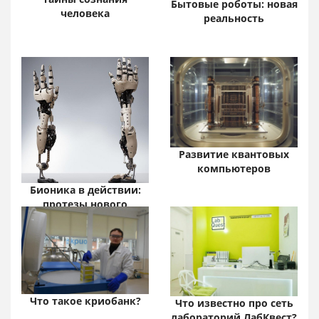
Бытовые роботы: новая
человека
реальность
Развитие квантовых
компьютеров
Бионика в действии:
протезы нового
поколения
Что такое криобанк?
Что известно про сеть
лабораторий ЛабКвест?