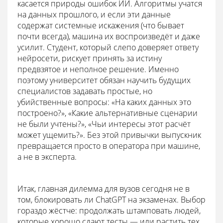
касается природы ошибок ИИ. Алгоритмы учатся
на данных прошлого, и если эти данные
содержат системные искажения (что бывает
почти всегда), машина их воспроизведёт и даже
усилит. Студент, который слепо доверяет ответу
нейросети, рискует принять за истину
предвзятое и неполное решение. Именно
поэтому университет обязан научить будущих
специалистов задавать простые, но
убийственные вопросы: «На каких данных это
построено?», «Какие альтернативные сценарии
не были учтены?», «Чьи интересы этот расчёт
может ущемить?». Без этой привычки выпускник
превращается просто в оператора при машине,
а не в эксперта.
Итак, главная дилемма для вузов сегодня не в
том, блокировать ли ChatGPT на экзаменах. Выбор
гораздо жёстче: продолжать штамповать людей,
которые хорошо сдают тесты — или растить тех,