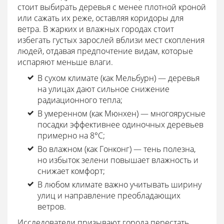
стоит выбирать деревья с менее плотной кроной
или сажать их реже, оставляя коридоры для
ветра. В жарких и влажных городах стоит
избегать густых зарослей вблизи мест скопления
людей, отдавая предпочтение видам, которые
испаряют меньше влаги.
В сухом климате (как Мельбурн) — деревья
на улицах дают сильное снижение
радиационного тепла;
В умеренном (как Мюнхен) — многоярусные
посадки эффективнее одиночных деревьев
примерно на 8°C;
Во влажном (как Гонконг) — тень полезна,
но избыток зелени повышает влажность и
снижает комфорт;
В любом климате важно учитывать ширину
улиц и направление преобладающих
ветров.
Исследователи призывают города перестать