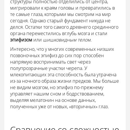
структуры полностью отделились от центра,
мигрировали к краям головы и превратились в
те самые глаза, которыми мы смотрим на мир
сегодня. Однако старый фундамент никуда не
делся. Остатки того самого древнего срединного
органа переместились вглубь мозга и стали
эпифизом
или
шишковидным телом
.
Интересно, что у многих современных низших
позвоночных эпифиз до сих пор способен
напрямую воспринимать свет через
полупрозрачные участки черепа. У
млекопитающих эта способность была утрачена
из-за ночного образа жизни предков. Мы больше
не видим мозгом, но эпифиз по-прежнему
управляет нашим сном и бодрствованием,
выделяя мелатонин на основе данных,
полученных уже от новых, «вторичных» глаз.
Сравнение со сложностью