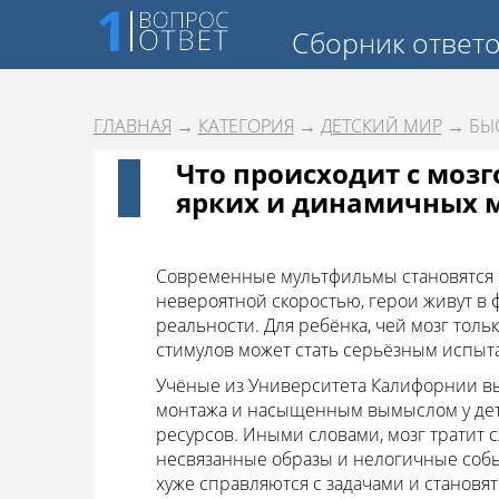
Сборник ответ
ГЛАВНАЯ
→
КАТЕГОРИЯ
→
ДЕТСКИЙ МИР
→ БЫС
Что происходит с моз
ярких и динамичных 
Современные мультфильмы становятся в
невероятной скоростью, герои живут в 
реальности. Для ребёнка, чей мозг тол
стимулов может стать серьёзным испыт
Учёные из Университета Калифорнии вы
монтажа и насыщенным вымыслом у де
ресурсов. Иными словами, мозг тратит 
несвязанные образы и нелогичные собы
хуже справляются с задачами и становя