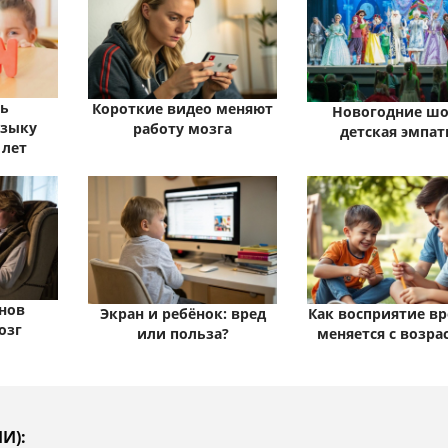
ть
Короткие видео меняют
Новогодние шо
языку
работу мозга
детская эмпат
 лет
нов
Как восприятие в
Экран и ребёнок: вред
озг
меняется с возра
или польза?
И):