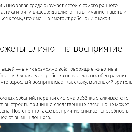
едь цифровая среда окружает детей с самого раннего
тастика и ритм видеоряда влияют на внимание, память и
ся к тому, что именно смотрит ребёнок и с какой
сюжеты влияют на восприятие
ышей — в них возможно всё: говорящие животные,
ности. Однако мозг ребёнка не всегда способен различат
, что взрослый воспринимает как сказку, маленький зрител
ожных событий, нервная система ребёнка сталкивается с
ся выстроить причинно-следственные связи, но не может
ушена. Постепенно такое восприятие снижает способность
бное от вымышленного.