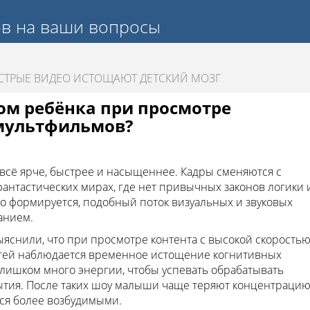
ов на ваши вопросы
ТРЫЕ ВИДЕО ИСТОЩАЮТ ДЕТСКИЙ МОЗГ
гом ребёнка при просмотре
мультфильмов?
сё ярче, быстрее и насыщеннее. Кадры сменяются с
фантастических мирах, где нет привычных законов логики 
ько формируется, подобный поток визуальных и звуковых
анием.
яснили, что при просмотре контента с высокой скорость
тей наблюдается временное истощение когнитивных
слишком много энергии, чтобы успевать обрабатывать
тия. После таких шоу малыши чаще теряют концентрацию
тся более возбудимыми.