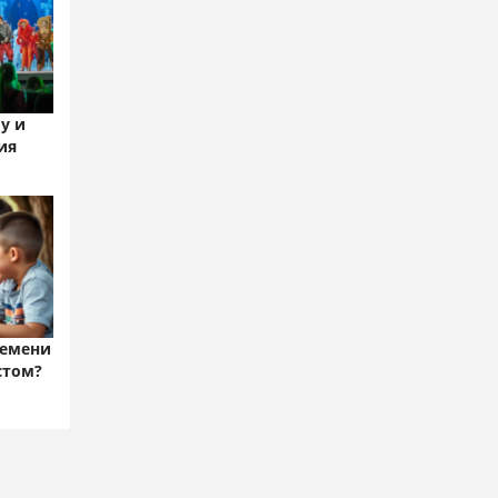
у и
ия
ремени
стом?