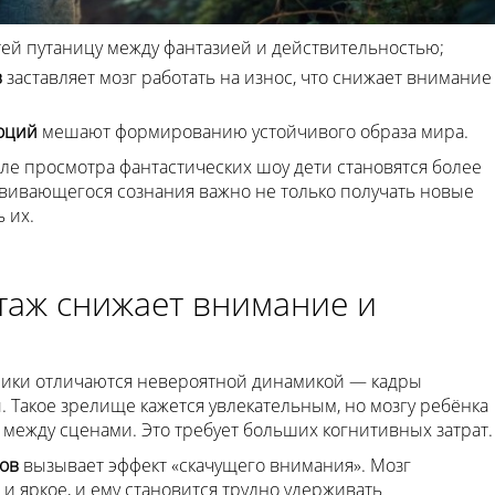
тей путаницу между фантазией и действительностью;
в
заставляет мозг работать на износ, что снижает внимание
оций
мешают формированию устойчивого образа мира.
ле просмотра фантастических шоу дети становятся более
вивающегося сознания важно не только получать новые
 их.
аж снижает внимание и
ики отличаются невероятной динамикой — кадры
 Такое зрелище кажется увлекательным, но мозгу ребёнка
между сценами. Это требует больших когнитивных затрат.
ров
вызывает эффект «скачущего внимания». Мозг
и яркое, и ему становится трудно удерживать