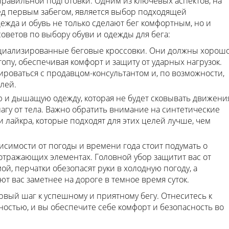
 правильной подготовки. Одним из ключевых аспектов, на
д первым забегом, является выбор подходящей
жда и обувь не только сделают бег комфортным, но и
советов по выбору обуви и одежды для бега:
ециализированные беговые кроссовки. Они должны хорош
опу, обеспечивая комфорт и защиту от ударных нагрузок.
ироваться с продавцом-консультантом и, по возможности,
лей.
ю и дышащую одежду, которая не будет сковывать движени
агу от тела. Важно обратить внимание на синтетические
и лайкра, которые подходят для этих целей лучше, чем
ависимости от погоды и времени года стоит подумать о
оотражающих элементах. Головной убор защитит вас от
ой, перчатки обезопасят руки в холодную погоду, а
 вас заметнее на дороге в темное время суток.
вый шаг к успешному и приятному бегу. Отнеситесь к
ностью, и вы обеспечите себе комфорт и безопасность во