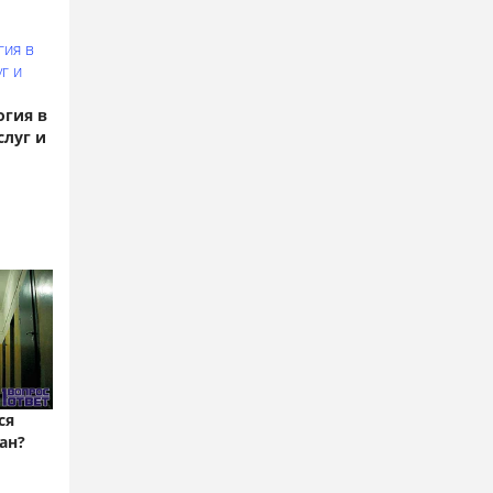
огия в
слуг и
ся
ан?