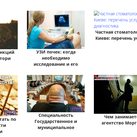
Частная стоматол
Киеве: перечень у
УЗИ почек: когда
ункций
необходимо
Стори
исследование и его
Специальность
Чем занимает
тать по
Государственное и
агентство Морг
сти
муниципальное
и