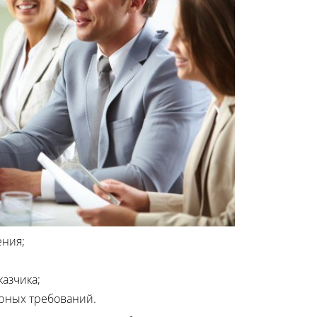
ния;
азчика;
ерных требований.