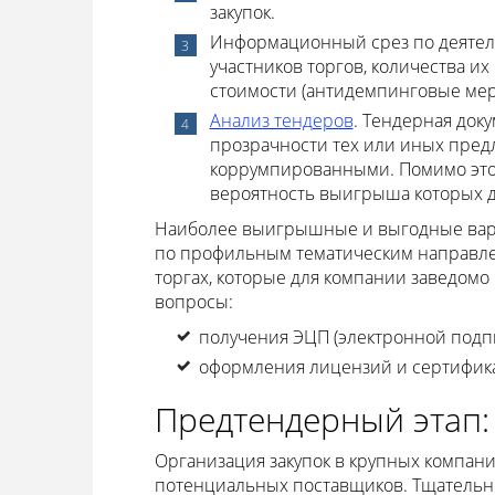
закупок.
Информационный срез по деятел
участников торгов, количества и
стоимости (антидемпинговые мер
Анализ тендеров
. Тендерная док
прозрачности тех или иных предл
коррумпированными. Помимо это
вероятность выигрыша которых д
Наиболее выигрышные и выгодные вари
по профильным тематическим направлен
торгах, которые для компании заведом
вопросы:
получения ЭЦП (электронной подпи
оформления лицензий и сертифика
Предтендерный этап:
Организация закупок в крупных компан
потенциальных поставщиков. Тщательн