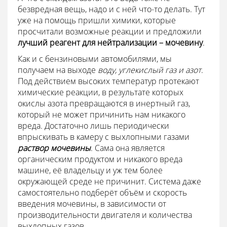
безвредная вещь, надо и с ней что-то делать. Тут
уже на помощь пришли химики, которые
просчитали возможные реакции и предложили
лучший реагент для нейтрализации – мочевину
.
Как и с бензиновыми автомобилями, мы
получаем на выходе
воду, углекислый газ и азот
.
Под действием высоких температур протекают
химические реакции, в результате которых
окислы азота превращаются в инертный газ,
который не может причинить нам никакого
вреда. Достаточно лишь периодически
впрыскивать в камеру с выхлопными газами
раствор мочевины
. Сама она является
органическим продуктом и никакого вреда
машине, её владельцу и уж тем более
окружающей среде не причинит. Система даже
самостоятельно подберёт объём и скорость
введения мочевины, в зависимости от
производительности двигателя и количества
выхлопных газов.