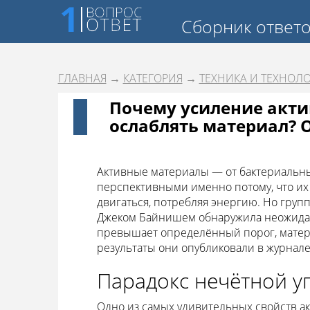
Сборник ответ
ГЛАВНАЯ
→
КАТЕГОРИЯ
→
ТЕХНИКА И ТЕХНОЛ
Почему усиление акт
ослаблять материал? 
Активные материалы — от бактериальн
перспективными именно потому, что их
двигаться, потребляя энергию. Но групп
Джеком Байнишем обнаружила неожиданн
превышает определённый порог, матери
результаты они опубликовали в журнал
Парадокс нечётной у
Одно из самых удивительных свойств ак