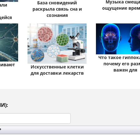
Музыка смеща
База сновидений
али
ощущение врем
раскрыла связь сна и
сознания
щейся
Что такое гиппок
почему его раз
аивают
Искусственные клетки
важен для
для доставки лекарств
И):