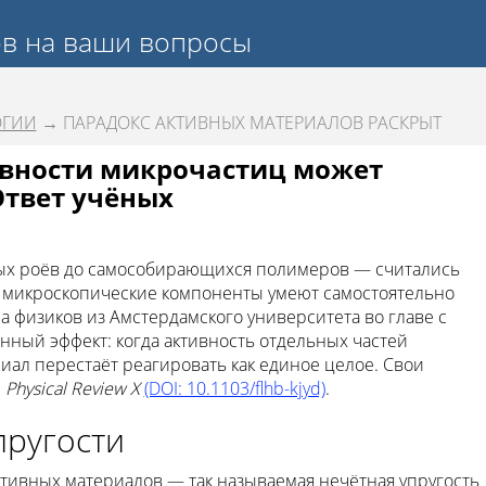
ов на ваши вопросы
ОГИИ
→ ПАРАДОКС АКТИВНЫХ МАТЕРИАЛОВ РАСКРЫТ
ивности микрочастиц может
Ответ учёных
ых роёв до самособирающихся полимеров — считались
 микроскопические компоненты умеют самостоятельно
а физиков из Амстердамского университета во главе с
ый эффект: когда активность отдельных частей
ал перестаёт реагировать как единое целое. Свои
е
Physical Review X
(DOI: 10.1103/flhb-kjyd)
.
пругости
тивных материалов — так называемая нечётная упругость