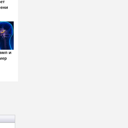
ет
ени
амп и
мер