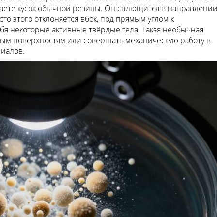
сжимаете кусок обычной резины. Он сплющится в направлени
сто этого отклоняется вбок, под прямым углом к
бя некоторые активные твёрдые тела. Такая необычная
ным поверхностям или совершать механическую работу в
риалов.