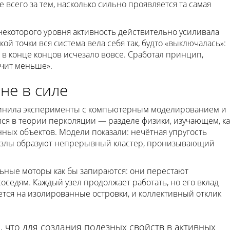
всего за тем, насколько сильно проявляется та самая
 некоторого уровня активность действительно усиливала
ой точки вся система вела себя так, будто «выключалась»:
в конце концов исчезало вовсе. Сработал принцип,
чит меньше».
 не в силе
динила эксперименты с компьютерным моделированием и
ся в теории перколяции — разделе физики, изучающем, ка
нных объектов. Модели показали: нечётная упругость
ые узлы образуют непрерывный кластер, пронизывающий
ьные моторы как бы запираются: они перестают
седям. Каждый узел продолжает работать, но его вклад
ется на изолированные островки, и коллективный отклик
, что для создания полезных свойств в активных