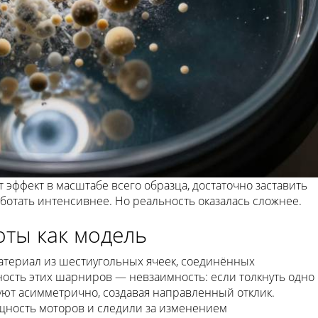
т эффект в масштабе всего образца, достаточно заставить
отать интенсивнее. Но реальность оказалась сложнее.
ты как модель
атериал из шестиугольных ячеек, соединённых
сть этих шарниров — невзаимность: если толкнуть одно
ют асимметрично, создавая направленный отклик.
щность моторов и следили за изменением