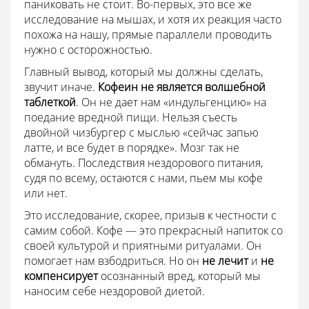
паниковать не стоит. Во-первых, это все же
исследование на мышах, и хотя их реакция часто
похожа на нашу, прямые параллели проводить
нужно с осторожностью.
Главный вывод, который мы должны сделать,
звучит иначе.
Кофеин не является волшебной
таблеткой
. Он не дает нам «индульгенцию» на
поедание вредной пищи. Нельзя съесть
двойной чизбургер с мыслью «сейчас запью
латте, и все будет в порядке». Мозг так не
обмануть. Последствия нездорового питания,
судя по всему, остаются с нами, пьем мы кофе
или нет.
Это исследование, скорее, призыв к честности с
самим собой. Кофе — это прекрасный напиток со
своей культурой и приятными ритуалами. Он
помогает нам взбодриться. Но он
не лечит
и
не
компенсирует
осознанный вред, который мы
наносим себе нездоровой диетой.