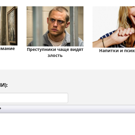
имание
Преступники чаще видят
Напитки и псих
злость
И):