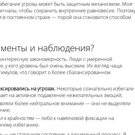
избегание угрозы может быть защитным механизмом. Мозг
игналы, чтобы сохранить внутреннее равновесие. Поэтом
я в постоянном страхе — порой она становится способом
именты и наблюдения?
 интересную закономерность. Люди с умеренной
, у кого уровень был очень высоким. Их взгляд чаще
имулов, что говорит о более сбалансированном
ксировались на угрозах.
Некоторые сознательно избегали
вает на активное подавление нежелательных эмоций;
вляли более нейтральное внимание — они не выделяли
очие;
 к крайностям — либо к навязчивой фиксации на
олному избеганию.
ь — не статичное состояние, а динамичный процесс. В