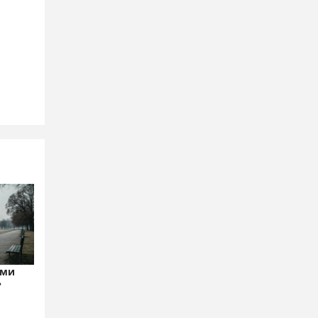
ами
?