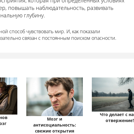
сприятия, которая при определённых условиях
р, повышать наблюдательность, развивать
нальную глубину.
ой способ чувствовать мир. И, как показали
язательно связан с постоянным поиском опасности.
Что делает с н
нов
Мозг и
отвержение
озг
антисоциальность:
свежие открытия