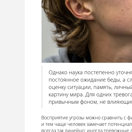
Однако наука постепенно уточня
постоянное ожидание беды, а 
оценку ситуации, память, личны
картину мира. Для одних тревог
привычным фоном, не влияющим
Восприятие угрозы можно сравнить с фи
и тем чаще человек замечает потенциал
всегда так линейно: иногда тревожные