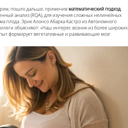
орим, пошло дальше, применив
математический подход
,
енный анализ (RQA), для изучения сложных нелинейных
ма плода. Эрик Алонсо Абарка-Кастро из Автономного
оллеги объясняют: «Наш интерес возник из более широких
опыт формирует вегетативные и развивающие мозг