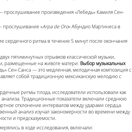
 прослушивание произведения «Лебедь» Камиля Сен-
 прослушивание «
Arpa de Oro
» Абундио Мартинеса в
 сердечного ритма в течение 5 минут после окончания
двух пятиминутных отрывков классической музыки,
и, размещенные на животе матери.
Выбор музыкальных
ь» Сен-Санса — это медленная, мелодичная композиция с
тавляет собой традиционную мексиканскую мелодию с
сердечные ритмы плода, исследователи использовали как
ы анализа. Традиционные показатели включали среднюю
артное отклонение интервалов между ударами сердца.
венный анализ изучал закономерности во времени между
ности и предсказуемости.
мерялись в ходе исследования, включали: