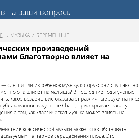
ов на ваши вопросы
Е
→ МУЗЫКА И БЕРЕМЕННЫЕ
ических произведений
ми благотворно влияет на
 — слышит ли их ребенок музыку, которую они слушают во
 именно она влияет на малыша? В последние годы ученые
нять, какое воздействие оказывают различные звуки на пло
опубликованное в журнале Chaos, приоткрывает завесу
ния о том, как классическая музыка может влиять на
.
действие классической музыки может способствовать
дсказуемых паттернов сердцебиения плода. Это