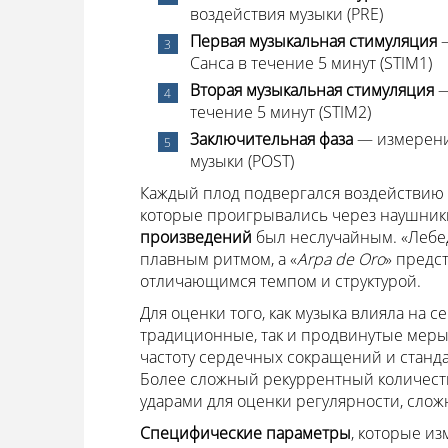
воздействия музыки (PRE)
Первая музыкальная стимуляция
—
Санса в течение 5 минут (STIM1)
Вторая музыкальная стимуляция
—
течение 5 минут (STIM2)
Заключительная фаза
— измерение
музыки (POST)
Каждый плод подвергался воздействию 
которые проигрывались через наушник
произведений
был неслучайным. «Лебед
плавным ритмом, а «
Arpa de Oro
» предс
отличающимся темпом и структурой.
Для оценки того, как музыка влияла на 
традиционные, так и продвинутые мер
частоту сердечных сокращений и станд
Более сложный рекуррентный количест
ударами для оценки регулярности, слож
Специфические параметры
, которые из