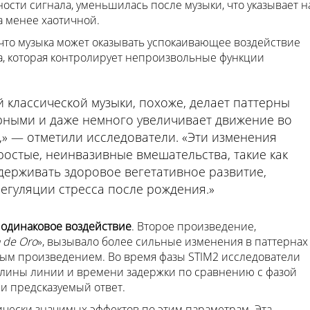
ости сигнала, уменьшилась после музыки, что указывает н
а менее хаотичной.
 что музыка может оказывать успокаивающее воздействие
а, которая контролирует непроизвольные функции
 классической музыки, похоже, делает паттерны
рными и даже немного увеличивает движение во
,» — отметили исследователи. «Эти изменения
остые, неинвазивные вмешательства, такие как
держивать здоровое вегетативное развитие,
егуляции стресса после рождения.»
а одинаковое воздействие
. Второе произведение,
 de Oro
», вызывало более сильные изменения в паттернах
ым произведением. Во время фазы STIM2 исследователи
лины линии и времени задержки по сравнению с фазой
 и предсказуемый ответ.
ически значимых эффектов по этим параметрам. Эта