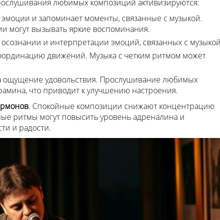
прослушивания любимых композиций активизируются:
а эмоции и запоминает моменты, связанные с музыкой.
и могут вызывать яркие воспоминания.
в осознании и интерпретации эмоций, связанных с музыкой
координацию движений. Музыка с четким ритмом может
за ощущение удовольствия. Прослушивание любимых
фамина, что приводит к улучшению настроения.
ормонов
. Спокойные композиции снижают концентрацию
чные ритмы могут повысить уровень адреналина и
ти и радости.