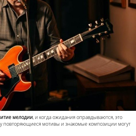
витие мелодии
, и когда ожидания оправдываются, это
му повторяющиеся мотивы и знакомые композиции могут