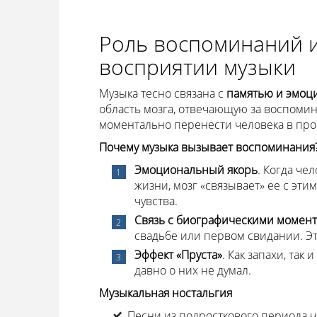
Роль воспоминаний 
восприятии музыки
Музыка тесно связана с
памятью и эмоц
область мозга, отвечающую за воспомин
моментально перенести человека в прош
Почему музыка вызывает воспоминания
Эмоциональный якорь
. Когда ч
жизни, мозг «связывает» ее с эти
чувства.
Связь с биографическими момен
свадьбе или первом свидании. Эт
Эффект «Пруста»
. Как запахи, так
давно о них не думал.
Музыкальная ностальгия
Песни из подросткового периода ч