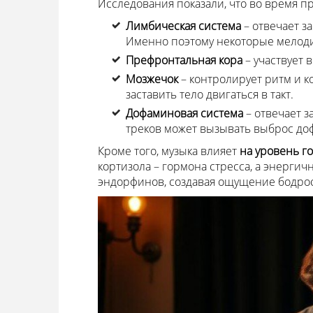
Исследования показали, что во время 
Лимбическая система
– отвечает з
Именно поэтому некоторые мелоди
Префронтальная кора
– участвует 
Мозжечок
– контролирует ритм и 
заставить тело двигаться в такт.
Дофаминовая система
– отвечает 
треков может вызывать выброс до
Кроме того, музыка влияет
на уровень г
кортизола – гормона стресса, а энерги
эндорфинов, создавая ощущение бодрос