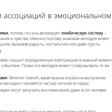
и ассоциаций в эмоциональном
иями
, потому что она активирует
лимбическую систему
–
ания и чувства. Именно поэтому знакомая мелодия может
лое, вызывая радость, ностальгию или даже грусть.
?
еловек слышит определенную композицию в важный момен
м событием. Позже эта мелодия может снова вызвать те же
тами
. Многие помнят, какая музыка играла на выпускном,
и мелодии становятся частью личной истории.
 и звуки могут запускать воспоминания, даже если человек
асто вызывают сильные эмоции, потому что в этот