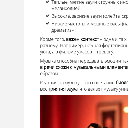
Теплые, мягкие звуки струнных ин
меланхолией.
Высокие, звонкие звуки (флейта, с
Низкие частоты и мощные басы (на
драматизм.
Кроме того,
важен контекст
– одна и та 
разному. Например, нежная фортепианн
уюта, а в фильме ужасов – тревогу.
Музыка способна передавать эмоции так 
в речи схожи с музыкальными элемент
образом.
Реакция на музыку – это сочетание
биоло
восприятия звука
, что делает музыку у