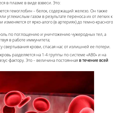
 в плазме в виде взвеси. Это:
ется гемоглобин – белок, содержащий железо. Он также
ли углекислым газом в результате переноса их от легких к
ви изменяется от ярко-алого (в артериях) до темно-красного
оль по поглощению и уничтожению чужеродных тел, а
твуя в работе иммунитета;
 свертывания крови, спасая нас от излишней ее потери.
ровь разделяется на 1-4 группы по системе «АВ0» и на
зус-фактору. Это – величина постоянная
в течение всей