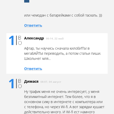
или чемодан с батарейками с собой таскать. )))
Ответить
Александр
00:14, 22 май
Афтар, ты научись сначала килоБИТЫ в
мегаБАЙТЫ переводить, а потом статьи пиши.
Школьнег мля...
Ответить
Димася
08:07, 04 август
Ну трафик меня не очень интересует, у меня
безлимитный интернет. Тем более, что я в
основном сижу в интернете с компьютера или
с телефона, но через Wi-fi. А вот зарядки кушает
действительно много. И Wi-fi ест намного