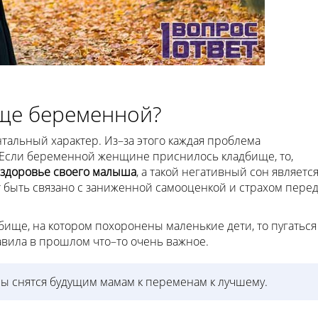
ище беременной?
льный характер. Из–за этого каждая проблема
 Если беременной женщине приснилось кладбище, то,
 здоровье своего малыша
, а такой негативный сон являетс
 быть связано с заниженной самооценкой и страхом пере
ище, на котором похоронены маленькие дети, то пугаться
тавила в прошлом что–то очень важное.
лы снятся будущим мамам к переменам к лучшему.