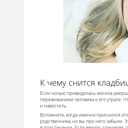
К чему снится кладб
Если ночью привиделась могила умершег
переживанием человека о его утрате. Ч
и навестить.
Вспомните, когда именно приснился это
родственника, но вы про него забыли. 
в подсознании. Если верить сонникам, т