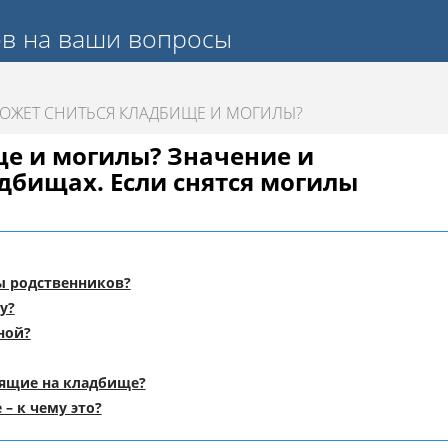
ов на ваши вопросы
ОЖЕТ СНИТЬСЯ КЛАДБИЩЕ И МОГИЛЫ?
ще и могилы? Значение и
дбищах. Если снятся могилы
ы родственников?
у?
ной?
дящие на кладбище?
– к чему это?