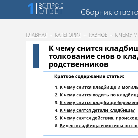
Сборник ответ
ГЛАВНАЯ
→
КАТЕГОРИЯ
→
РАЗНОЕ
→ К ЧЕМУ М
К чему снится кладби
толкование снов о кла
родственников
Краткое содержание статьи:
К чему снится кладбище и могил
К чему снится ходить по кладбищ
К чему снится кладбище беремен
К чему снятся детали кладбища?
К чему снятся действия, происхо
Видео: кладбища и могилы во сне 