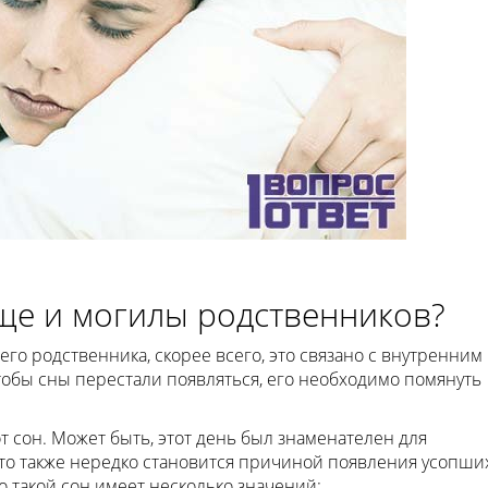
ище и могилы родственников?
о родственника, скорее всего, это связано с внутренним
тобы сны перестали появляться, его необходимо помянуть
т сон. Может быть, этот день был знаменателен для
Это также нередко становится причиной появления усопши
о такой сон имеет несколько значений: