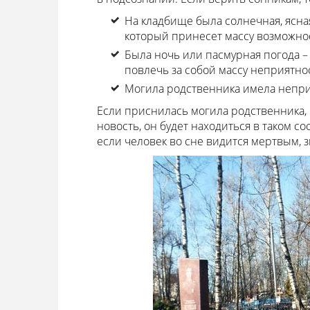
На кладбище была солнечная, ясная
который принесет массу возможно
Была ночь или пасмурная погода –
повлечь за собой массу неприятно
Могила родственника имела непри
Если приснилась могила родственника,
новость, он будет находиться в таком с
если человек во сне видится мертвым, з