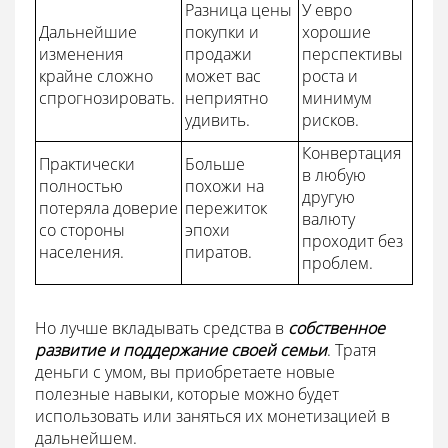
Разница цены
У евро
Дальнейшие
покупки и
хорошие
изменения
продажи
перспективы
крайне сложно
может вас
роста и
спрогнозировать.
неприятно
минимум
удивить.
рисков.
Конвертация
Практически
Больше
в любую
полностью
похожи на
другую
потеряла доверие
пережиток
валюту
со стороны
эпохи
проходит без
населения.
пиратов.
проблем.
Но лучше вкладывать средства в
собственное
развитие и поддержание своей семьи
. Тратя
деньги с умом, вы приобретаете новые
полезные навыки, которые можно будет
использовать или заняться их монетизацией в
дальнейшем.