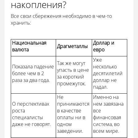
накопления?
Все свои сбережения необходимо в чем-то
хранить:
Национальная
Доллар и
Драгметаллы
валюта
евро
Уже
Так же могут
Показала падение
несколько
упасть в цене
более чем в 2
десятилетий
за короткий
раза за два года.
доллар не
промежуток.
падал.
Не
Именно на
О перспективах
принимаются
нем завязана
роста
в качестве
все
специалисты
оплаты ни в
финансовая
даже не говорят.
одном
система, во
заведении.
всем мире.