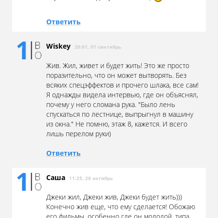
Ответить
Wiskey
20:01, 07 сентябрь
Жив. Жил, живет и будет жить! Это же просто
поразительно, что он может вытворять. Без
всяких спецэффектов и прочего шлака, все сам!
Я однажды видела интервью, где он объяснял,
почему у него сломана рука. "Было лень
спускаться по лестнице, выпрыгнул в машину
из окна." Не помню, этаж 8, кажется. И всего
лишь перелом руки)
Ответить
Саша
11:25, 26 октябрь
Джеки жил, Джеки жив, Джеки будет жить)))
Конечно жив еще, что ему сделается! Обожаю
его фильмы, особенно где он молодой, типа