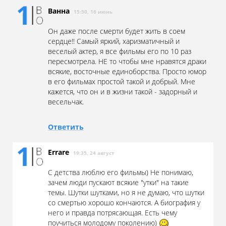
Ванна
15:50, 16 июнь
Он даже после смерти будет жить в соем
сердце!! Самый яркий, харизматичный и
веселый актер, я все фильмы его по 10 раз
пересмотрела. НЕ то чтобы мне нравятся драки
всякие, восточные единоборства. Просто юмор
в его фильмах простой такой и добрый. Мне
кажется, что он и в жизни такой - задорный и
весельчак.
Ответить
Errare
19:35, 24 август
С детства люблю его фильмы) Не понимаю,
зачем люди пускают всякие "утки" на такие
темы. Шутки шутками, но я не думаю, что шутки
со смертью хорошо кончаются. А биография у
него и правда потрясающая. Есть чему
поучиться молодому поколению)