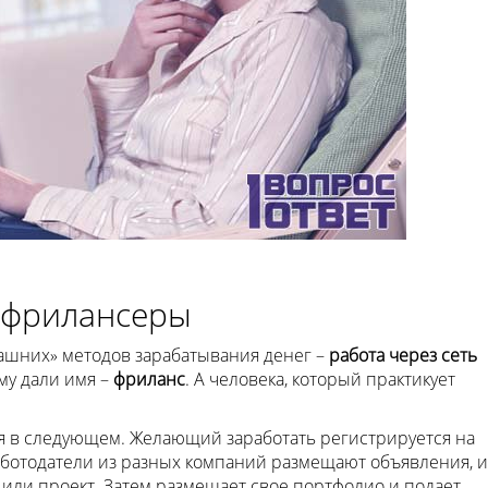
– фрилансеры
ашних» методов зарабатывания денег –
работа через сеть
му дали имя –
фриланс
. А человека, который практикует
ся в следующем. Желающий заработать регистрируется на
аботодатели из разных компаний размещают объявления, и
или проект. Затем размещает свое портфолио и подает