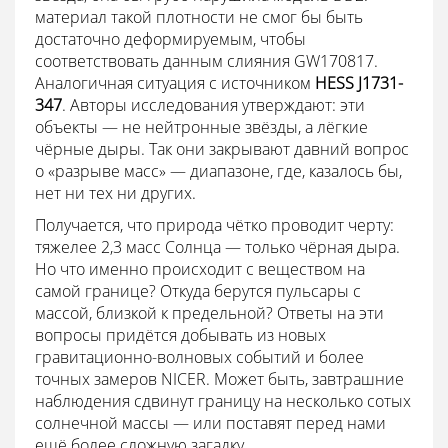
материал такой плотности не смог бы быть
достаточно деформируемым, чтобы
соответствовать данным слияния GW170817.
Аналогичная ситуация с источником
HESS J1731-
347
. Авторы исследования утверждают: эти
объекты — не нейтронные звёзды, а лёгкие
чёрные дыры. Так они закрывают давний вопрос
о «разрыве масс» — диапазоне, где, казалось бы,
нет ни тех ни других.
Получается, что природа чётко проводит черту:
тяжелее 2,3 масс Солнца — только чёрная дыра.
Но что именно происходит с веществом на
самой границе? Откуда берутся пульсары с
массой, близкой к предельной? Ответы на эти
вопросы придётся добывать из новых
гравитационно-волновых событий и более
точных замеров NICER. Может быть, завтрашние
наблюдения сдвинут границу на несколько сотых
солнечной массы — или поставят перед нами
ещё более сложную загадку.