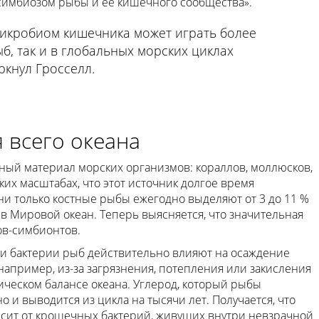
 симбиозом рыбы и её кишечного сообщества».
 микробиом кишечника может играть более
б, так и в глобальных морских циклах
ркнул Гросселл.
 всего океана
ый материал морских организмов: кораллов, моллюсков,
ких масштабах, что этот источник долгое время
и только костные рыбы ежегодно выделяют от 3 до 11 %
 в Мировой океан. Теперь выясняется, что значительная
ов-симбионтов.
и бактерии рыб действительно влияют на осаждение
например, из-за загрязнения, потепления или закисления
ическом балансе океана. Углерод, который рыбы
о и выводится из цикла на тысячи лет. Получается, что
исит от крошечных бактерий, живущих внутри невзрачной