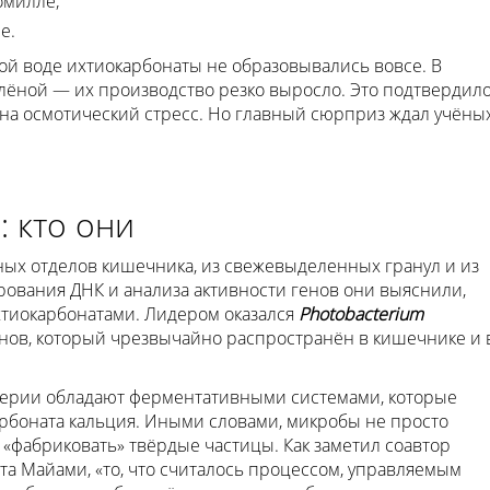
омилле;
е.
ной воде ихтиокарбонаты не образовывались вовсе. В
лёной — их производство резко выросло. Это подтвердило
 на осмотический стресс. Но главный сюрприз ждал учёных
 кто они
ных отделов кишечника, из свежевыделенных гранул и из
вания ДНК и анализа активности генов они выяснили,
хтиокарбонатами. Лидером оказался
Photobacterium
ов, который чрезвычайно распространён в кишечнике и 
ктерии обладают ферментативными системами, которые
арбоната кальция. Иными словами, микробы не просто
 «фабриковать» твёрдые частицы. Как заметил соавтор
а Майами, «то, что считалось процессом, управляемым