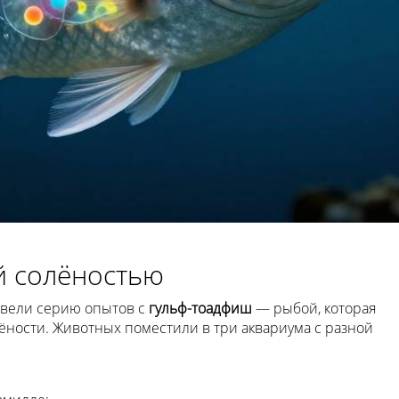
й солёностью
овели серию опытов с
гульф-тоадфиш
— рыбой, которая
ёности. Животных поместили в три аквариума с разной