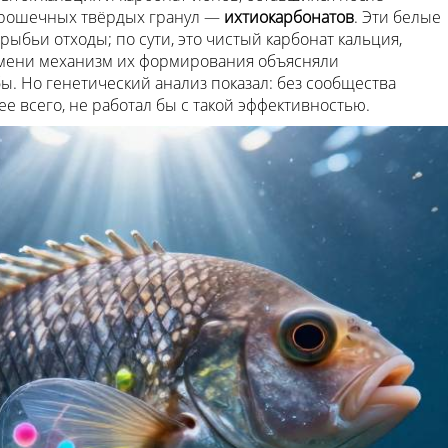
 крошечных твёрдых гранул —
ихтиокарбонатов
. Эти белые
ыбьи отходы; по сути, это чистый карбонат кальция,
емени механизм их формирования объясняли
. Но генетический анализ показал: без сообщества
е всего, не работал бы с такой эффективностью.