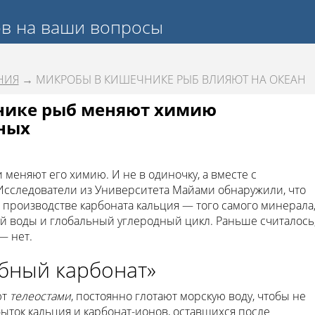
ов на ваши вопросы
НИЯ
→ МИКРОБЫ В КИШЕЧНИКЕ РЫБ ВЛИЯЮТ НА ОКЕАН
нике рыб меняют химию
ных
меняют его химию. И не в одиночку, а вместе с
Исследователи из Университета Майами обнаружили, что
производстве карбоната кальция — того самого минерала
й воды и глобальный углеродный цикл. Раньше считалось
— нет.
бный карбонат»
ют
телеостами
, постоянно глотают морскую воду, чтобы не
быток кальция и карбонат-ионов, оставшихся после