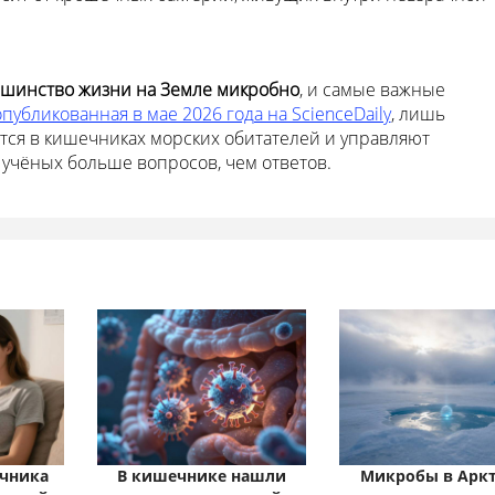
шинство жизни на Земле микробно
, и самые важные
опубликованная в мае 2026 года на ScienceDaily
, лишь
тся в кишечниках морских обитателей и управляют
 учёных больше вопросов, чем ответов.
чника
В кишечнике нашли
Микробы в Арк