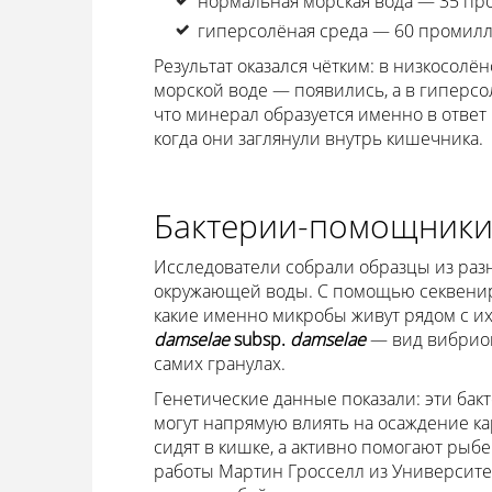
нормальная морская вода — 35 пр
гиперсолёная среда — 60 промилл
Результат оказался чётким: в низкосолё
морской воде — появились, а в гиперсо
что минерал образуется именно в ответ
когда они заглянули внутрь кишечника.
Бактерии-помощники:
Исследователи собрали образцы из раз
окружающей воды. С помощью секвениро
какие именно микробы живут рядом с и
damselae
subsp.
damselae
— вид вибрион
самих гранулах.
Генетические данные показали: эти ба
могут напрямую влиять на осаждение к
сидят в кишке, а активно помогают рыбе
работы Мартин Гросселл из Университет