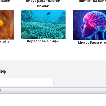
ессией
вирус рака толстой
влияют на кли
кишки
Коралловые рифы
рыбы-
Микробиом и м
И):