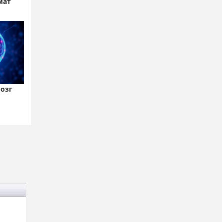
мат
озг