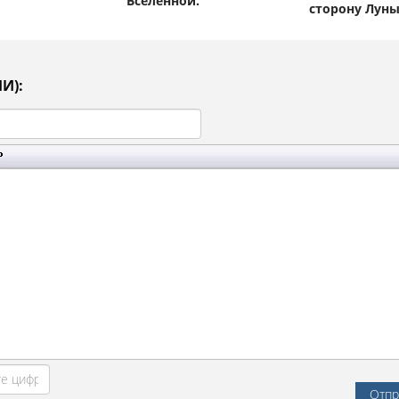
Вселенной.
сторону Луны
И):
Отпр