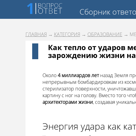
Сборник ответ
ГЛАВНАЯ
→
КАТЕГОРИЯ
→
ОБРАЗОВАНИЕ
→ МЕ
Как тепло от ударов м
зарождению жизни на
Около
4 миллиардов лет
назад Земля пр
непрерывным бомбардировкам из космос
стерилизатор поверхности, уничтожавш
картину с ног на голову. Вместо того ч
архитекторами жизни
, создавая уникал
Энергия удара как ка