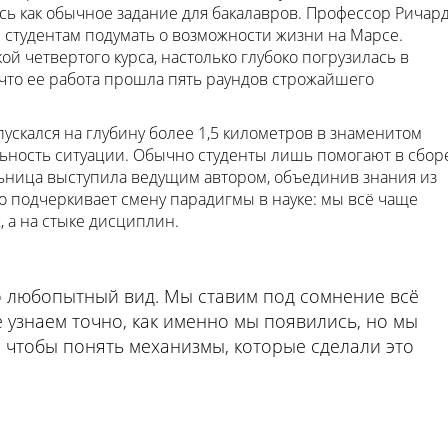
ось как обычное задание для бакалавров. Профессор Ричар
 студентам подумать о возможности жизни на Марсе.
ой четвертого курса, настолько глубоко погрузилась в
что ее работа прошла пять раундов строжайшего
пускался на глубину более 1,5 километров в знаменитом
льность ситуации. Обычно студенты лишь помогают в сбор
льница выступила ведущим автором, объединив знания из
то подчеркивает смену парадигмы в науке: мы всё чаще
 а на стыке дисциплин.
 любопытный вид. Мы ставим под сомнение всё
е узнаем точно, как именно мы появились, но мы
 чтобы понять механизмы, которые сделали это