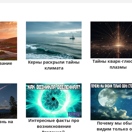
Тайны кварк-глю
Керны раскрыли тайны
вание
плазмы
климата
Интересные факты про
знь на
Почему мы обы
возникновение
видим только 