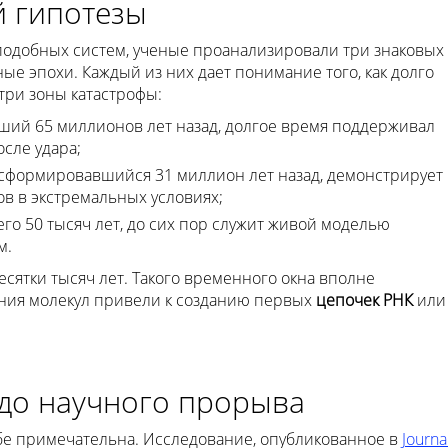
й гипотезы
одобных систем, ученые проанализировали три знаковых
ные эпохи. Каждый из них дает понимание того, как долго
три зоны катастрофы:
кший 65 миллионов лет назад, долгое время поддерживал
сле удара;
, сформировавшийся 31 миллион лет назад, демонстрирует
в в экстремальных условиях;
го 50 тысяч лет, до сих пор служит живой моделью
м.
есятки тысяч лет. Такого временного окна вполне
ения молекул привели к созданию первых
цепочек РНК
или
 до научного прорыва
ебе примечательна. Исследование, опубликованное в
Journa