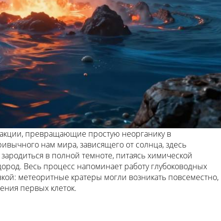
еакции, превращающие простую неорганику в
привычного нам мира, зависящего от солнца, здесь
 зародиться в полной темноте, питаясь химической
дород. Весь процесс напоминает работу глубоководных
вкой: метеоритные кратеры могли возникать повсеместно,
ения первых клеток.