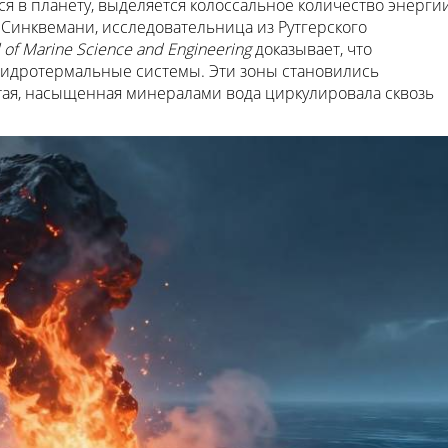
я в планету, выделяется колоссальное количество энергии
Синквемани, исследовательница из Рутгерского
l of Marine Science and Engineering
доказывает, что
идротермальные системы. Эти зоны становились
тая, насыщенная минералами вода циркулировала сквозь