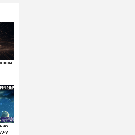
онной
чно
одну