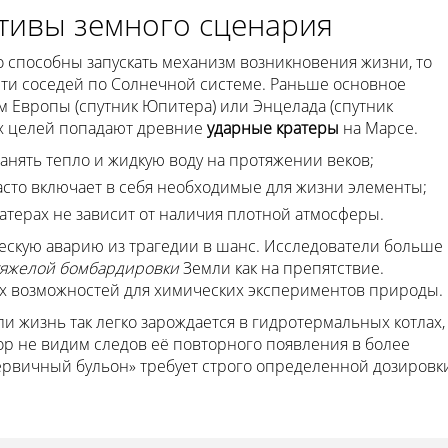
тивы земного сценария
 способны запускать механизм возникновения жизни, то
ти соседей по Солнечной системе. Раньше основное
 Европы (спутник Юпитера) или Энцелада (спутник
ых целей попадают древние
ударные кратеры
на Марсе.
нять тепло и жидкую воду на протяжении веков;
асто включает в себя необходимые для жизни элементы;
атерах не зависит от наличия плотной атмосферы.
ескую аварию из трагедии в шанс. Исследователи больше
тяжелой бомбардировки
Земли как на препятствие.
х возможностей для химических экспериментов природы.
и жизнь так легко зарождается в гидротермальных котлах,
ор не видим следов её повторного появления в более
первичный бульон» требует строго определенной дозировк