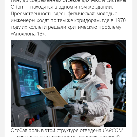
Луну до современных отсеков для МКС и системы
Orion — находятся в одном и том же здании.
Преемственность здесь физическая: молодые
инженеры ходят по тем же коридорам, где в 1970
году их коллеги решали критическую проблему
«Аполлона-13».
Особая роль в этой структуре отведена
CAPCOM
— связному, единственному человеку, который