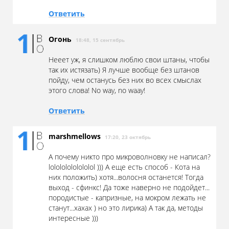
Ответить
Огонь
18:48, 15 сентябрь
Нееет уж, я слишком люблю свои штаны, чтобы
так их истязать) Я лучше вообще без штанов
пойду, чем останусь без них во всех смыслах
этого слова! No way, no waay!
Ответить
marshmellows
17:20, 23 октябрь
А почему никто про микроволновку не написал?
lolololololololol ))) А еще есть способ - Кота на
них положить) хотя...волосня останется! Тогда
выход - сфинкс! Да тоже наверно не подойдет...
породистые - капризные, на мокром лежать не
станут...хахах ) но это лирика) А так да, методы
интересные )))