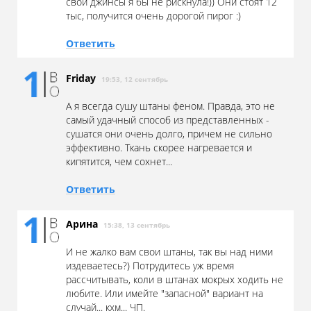
свои джинсы я бы не рискнула!)) Они стоят 12
тыс, получится очень дорогой пирог :)
Ответить
Friday
19:53, 12 сентябрь
А я всегда сушу штаны феном. Правда, это не
самый удачный способ из представленных -
сушатся они очень долго, причем не сильно
эффективно. Ткань скорее нагревается и
кипятится, чем сохнет...
Ответить
Арина
15:38, 13 сентябрь
И не жалко вам свои штаны, так вы над ними
издеваетесь?) Потрудитесь уж время
рассчитывать, коли в штанах мокрых ходить не
любите. Или имейте "запасной" вариант на
случай... кхм... ЧП.