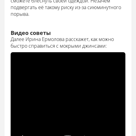
сможете блеснуть своей одеждой. Незачем
подвергать её такому риску из-за сиюминутного
порыва.
Видео советы
Далее Ирина Ермолова расскажет, как можно
быстро справиться с мокрыми джинсами: