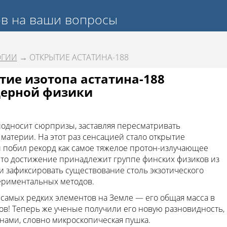
ов на ваши вопросы
ОГИИ
→ ОТКРЫТИЕ АСТАТИНА-188
ие изотопа астатина-188
дерной физики
односит сюрпризы, заставляя пересматривать
материи. На этот раз сенсацией стало открытие
 побил рекорд как самое тяжелое протон-излучающее
 Это достижение принадлежит группе финских физиков из
и зафиксировать существование столь экзотического
ериментальных методов.
 самых редких элементов на Земле — его общая масса в
ов! Теперь же ученые получили его новую разновидность,
нами, словно микроскопическая пушка.