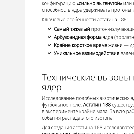
конфигурацию
«сильно вытянутой»
или 
способность ядра удерживать протоны и
Ключевые особенности астатина-188:
Самый тяжелый
протон-излучающи
Арбузовидная форма
ядра (пролатн
Крайне короткое время жизни
— до
Уникальное взаимодействие
вален
Технические вызовы 
ядер
Исследование подобных экзотических яд
футбольное поле.
Астатин-188
существуе
в эксперименте крайне мала. За всю ра
события распада этого изотопа!
Для создания астатина-188 исследоват
испарением
, обстреливая мишень из п