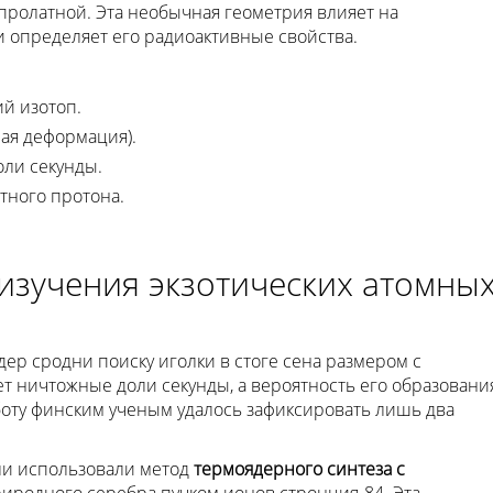
пролатной. Эта необычная геометрия влияет на
 определяет его радиоактивные свойства.
й изотоп.
ая деформация).
ли секунды.
тного протона.
изучения экзотических атомны
ер сродни поиску иголки в стоге сена размером с
т ничтожные доли секунды, а вероятность его образовани
боту финским ученым удалось зафиксировать лишь два
ели использовали метод
термоядерного синтеза с
риродного серебра пучком ионов стронция-84. Эта