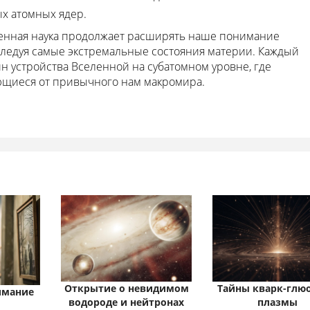
х атомных ядер.
менная наука продолжает расширять наше понимание
ледуя самые экстремальные состояния материи. Каждый
йн устройства Вселенной на субатомном уровне, где
ющиеся от привычного нам макромира.
Открытие о невидимом
Тайны кварк-глю
имание
водороде и нейтронах
плазмы