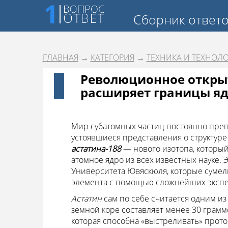
Сборник ответ
ГЛАВНАЯ
→
КАТЕГОРИЯ
→
ТЕХНИКА И ТЕХНОЛ
Революционное открыт
расширяет границы я
Мир субатомных частиц постоянно преп
устоявшиеся представления о структуре 
астатина-188
— нового изотопа, который
атомное ядро из всех известных науке.
Университета Ювяскюля, которые сумел
элемента с помощью сложнейших эксп
Астатин
сам по себе считается одним из
земной коре составляет менее 30 грамм
которая способна «выстреливать» прото