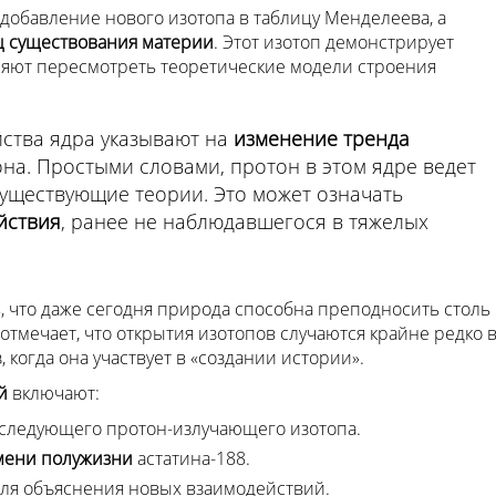
 добавление нового изотопа в таблицу Менделеева, а
ц существования материи
. Этот изотоп демонстрирует
ляют пересмотреть теоретические модели строения
йства ядра указывают на
изменение тренда
на. Простыми словами, протон в этом ядре ведет
 существующие теории. Это может означать
йствия
, ранее не наблюдавшегося в тяжелых
, что даже сегодня природа способна преподносить столь
мечает, что открытия изотопов случаются крайне редко 
 когда она участвует в «создании истории».
й
включают:
следующего протон-излучающего изотопа.
мени полужизни
астатина-188.
ля объяснения новых взаимодействий.