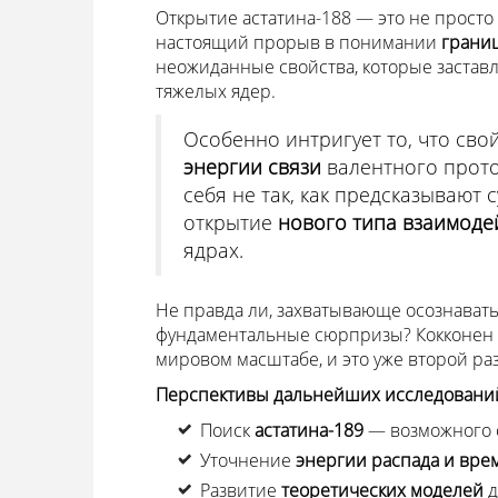
Открытие астатина-188 — это не просто
настоящий прорыв в понимании
грани
неожиданные свойства, которые застав
тяжелых ядер.
Особенно интригует то, что сво
энергии связи
валентного прото
себя не так, как предсказывают
открытие
нового типа взаимоде
ядрах.
Не правда ли, захватывающе осознавать
фундаментальные сюрпризы? Кокконен от
мировом масштабе, и это уже второй раз,
Перспективы дальнейших исследовани
Поиск
астатина-189
— возможного 
Уточнение
энергии распада и вре
Развитие
теоретических моделей
д