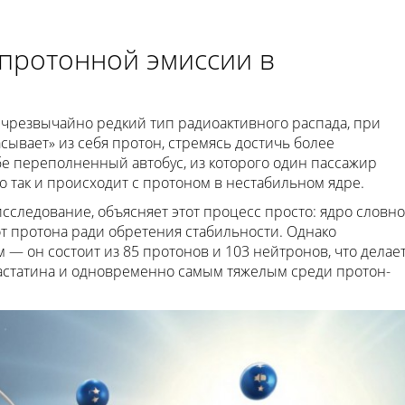
протонной эмиссии в
 чрезвычайно редкий тип радиоактивного распада, при
сывает» из себя протон, стремясь достичь более
бе переполненный автобус, из которого один пассажир
 так и происходит с протоном в нестабильном ядре.
исследование, объясняет этот процесс просто: ядро словно
от протона ради обретения стабильности. Однако
 — он состоит из 85 протонов и 103 нейтронов, что делае
астатина и одновременно самым тяжелым среди протон-