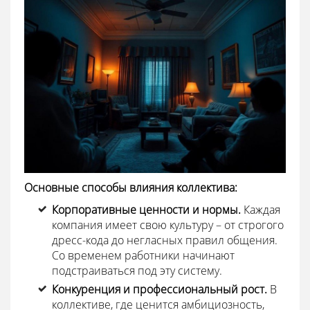
Основные способы влияния коллектива:
Корпоративные ценности и нормы.
Каждая
компания имеет свою культуру – от строгого
дресс-кода до негласных правил общения.
Со временем работники начинают
подстраиваться под эту систему.
Конкуренция и профессиональный рост.
В
коллективе, где ценится амбициозность,