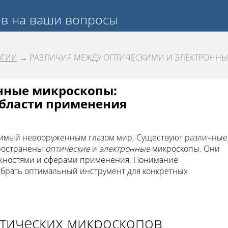
ов на ваши вопросы
ОГИИ
→ РАЗЛИЧИЯ МЕЖДУ ОПТИЧЕСКИМИ И ЭЛЕКТРОНН
нные микроскопы:
области применения
димый невооруженным глазом мир. Существуют различные
пространены
оптические
и
электронные
микроскопы. Они
жностями и сферами применения. Понимание
ыбрать оптимальный инструмент для конкретных
тических микроскопов