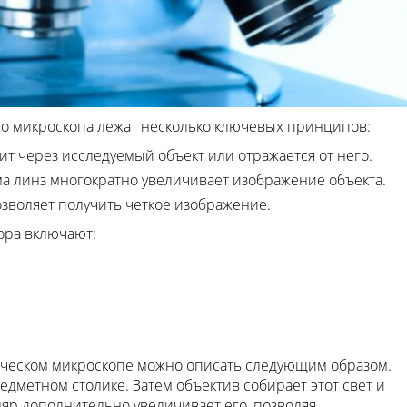
о микроскопа лежат несколько ключевых принципов:
дит через исследуемый объект или отражается от него.
ма линз многократно увеличивает изображение объекта.
озволяет получить четкое изображение.
ора включают:
ическом микроскопе можно описать следующим образом.
едметном столике. Затем объектив собирает этот свет и
яр дополнительно увеличивает его, позволяя