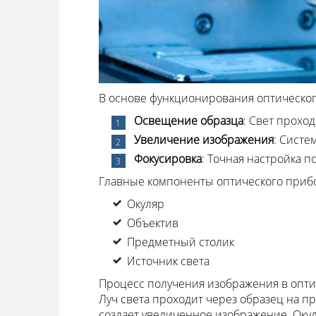
В основе функционирования оптическог
Освещение образца
: Свет прохо
Увеличение изображения
: Систе
Фокусировка
: Точная настройка п
Главные компоненты оптического приб
Окуляр
Объектив
Предметный столик
Источник света
Процесс получения изображения в опт
Луч света проходит через образец на пр
создает увеличенное изображение. Окул