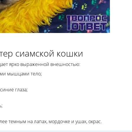
тер сиамской кошки
адает ярко выраженной внешностью:
ыми мышцами тело;
синие глаза;
ь;
лее темным на лапах, мордочке и ушах, окрас.