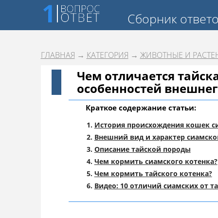
Сборник ответ
ГЛАВНАЯ
→
КАТЕГОРИЯ
→
ЖИВОТНЫЕ И РАСТЕ
Чем отличается тайска
особенностей внешнег
Краткое содержание статьи:
История происхождения кошек с
Внешний вид и характер сиамск
Описание тайской породы
Чем кормить сиамского котенка?
Чем кормить тайского котенка?
Видео: 10 отличий сиамских от т