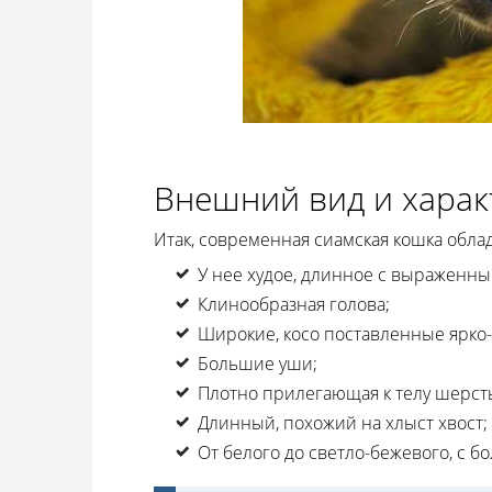
Внешний вид и харак
Итак, современная сиамская кошка обл
У нее худое, длинное с выраженн
Клинообразная голова;
Широкие, косо поставленные ярко-
Большие уши;
Плотно прилегающая к телу шерст
Длинный, похожий на хлыст хвост;
От белого до светло-бежевого, с бо