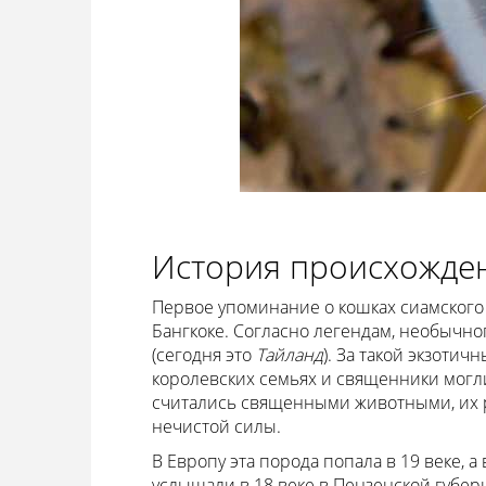
История происхожде
Первое упоминание о кошках сиамского 
Бангкоке. Согласно легендам, необычн
(сегодня это
Тайланд
). За такой экзотич
королевских семьях и священники могли
считались священными животными, их р
нечистой силы.
В Европу эта порода попала в 19 веке, а
услышали в 18 веке в Пензенской губерн