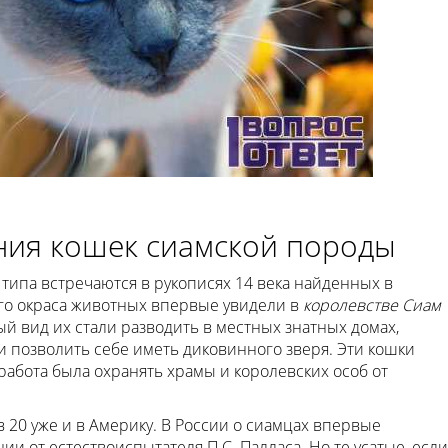
ния кошек сиамской породы
типа встречаются в рукописях 14 века найденных в
ого окраса животных впервые увидели в
королевстве Сиам
ный вид их стали разводить в местных знатных домах,
 позволить себе иметь диковинного зверя. Эти кошки
абота была охранять храмы и королевских особ от
 в 20 уже и в Америку. В России о сиамцах впервые
ии от естествоиспытателя П.С. Палласа. Но те усатые, если