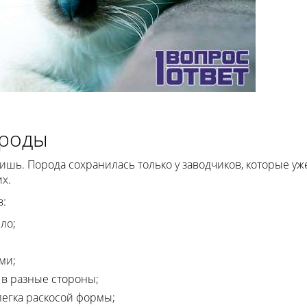
ороды
ишь. Порода сохранилась только у заводчиков, которые уж
х.
в:
ло;
ми;
в разные стороны;
легка раскосой формы;