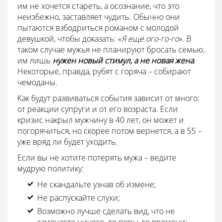
им не хочется стареть, а осознание, что это
неизбежно, заставляет чудить. Обычно они
пытаются взбодриться романом с молодой
девушкой, чтобы доказать: «
Я еще ого-го-го
». В
таком случае мужья не планируют бросать семью,
им лишь
нужен новый стимул, а не новая жена
.
Некоторые, правда, рубят с горяча – собирают
чемоданы.
Как будут развиваться события зависит от много:
от реакции супруги и от его возраста. Если
кризис накрыл мужчину в 40 лет, он может и
погорячиться, но скорее потом вернется, а в 55 –
уже вряд ли будет уходить.
Если вы не хотите потерять мужа – ведите
мудрую политику:
Не скандальте узнав об измене;
Не распускайте слухи;
Возможно лучше сделать вид, что не
замечаете ничего, до поры до времени;