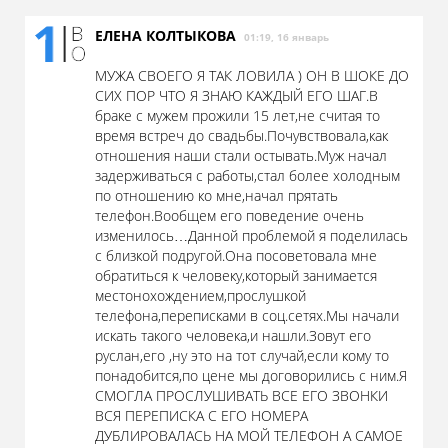
ЕЛЕНА КОЛТЫКОВА
01:19, 16 январь
МУЖА СВОЕГО Я ТАК ЛОВИЛА ) ОН В ШОКЕ ДО
СИХ ПОР ЧТО Я ЗНАЮ КАЖДЫЙ ЕГО ШАГ.В
браке с мужем прожили 15 лет,не считая то
время встреч до свадьбы.Почувствовал­а,как
отношения наши стали остывать.Муж начал
задерживаться с работы,стал более холодным
по отношению ко мне,начал прятать
телефон.Вообщем его поведение очень
изменилось…Данной проблемой я поделилась
с близкой подругой.Она посоветовала мне
обратиться к человеку,который занимается
местонохождением,про­слушкой
телефона,переписками в соц.сетях.Мы начали
искать такого человека,и нашли.Зовут его
руслан,его ,ну это на тот случай,если кому то
понадобится,по цене мы договорились с ним.Я
СМОГЛА ПРОСЛУШИВАТЬ ВСЕ ЕГО ЗВОНКИ
ВСЯ ПЕРЕПИСКА С ЕГО НОМЕРА
ДУБЛИРОВАЛАСЬ НА МОЙ ТЕЛЕФОН А САМОЕ