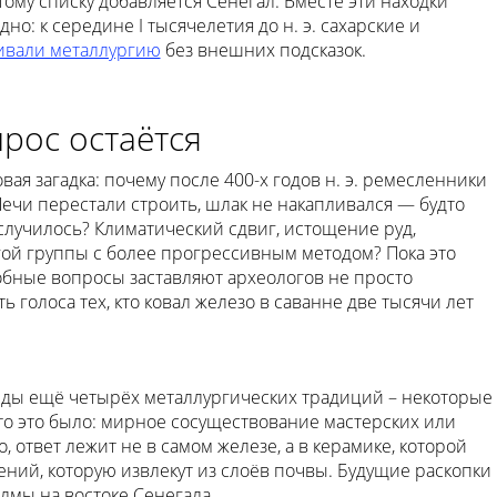
этому списку добавляется Сенегал. Вместе эти находки
дно: к середине I тысячелетия до н. э. сахарские и
аивали металлургию
без внешних подсказок.
прос остаётся
ая загадка: почему после 400-х годов н. э. ремесленники
Печи перестали строить, шлак не накапливался — будто
лучилось? Климатический сдвиг, истощение руд,
ой группы с более прогрессивным методом? Пока это
обные вопросы заставляют археологов не просто
 голоса тех, кто ковал железо в саванне две тысячи лет
ды ещё четырёх металлургических традиций – некоторые
то это было: мирное сосуществование мастерских или
 ответ лежит не в самом железе, а в керамике, которой
ений, которую извлекут из слоёв почвы. Будущие раскопки
олмы на востоке Сенегала.