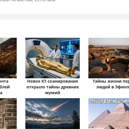
онта
Новое КТ-сканирование
Тайны жизни пе
блей
открыло тайны древних
людей в Эфио
ка
мумий