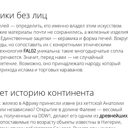
ики без лиц
лей — определить, кто именно владел этим искусством.
кие материалы почти не сохранились, а железные издели
у. Единственные зацепки — керамика и форма печей. Вокру
ы, но сопоставить их с конкретными этническими
 технология
FAL02
уникальна: такие многодырчатые сопла
тречаются. Значит, перед нами — не случайный
ретение. Возможно, оно принадлежало народу, который
прихода ислама и торговых караванов.
ет историю континента
железо в Африку принесли извне (из хеттской Анатолии
яли независимо? Открытие в долине Фалеме — весомый
ты, полученные на DDW1, делают его одним из
древнейших
Сопоставимые по возрасту объекты известны в Нигерии,