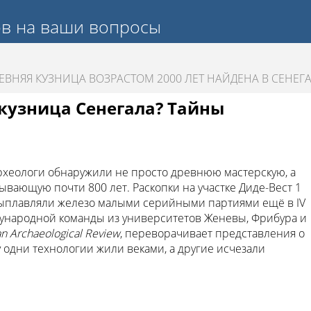
ов на ваши вопросы
ЕВНЯЯ КУЗНИЦА ВОЗРАСТОМ 2000 ЛЕТ НАЙДЕНА В СЕНЕГ
 кузница Сенегала? Тайны
археологи обнаружили не просто древнюю мастерскую, а
ывающую почти 800 лет. Раскопки на участке Диде-Вест 1
выплавляли железо малыми серийными партиями ещё в IV
ународной команды из университетов Женевы, Фрибура и
an Archaeological Review
, переворачивает представления о
 одни технологии жили веками, а другие исчезали