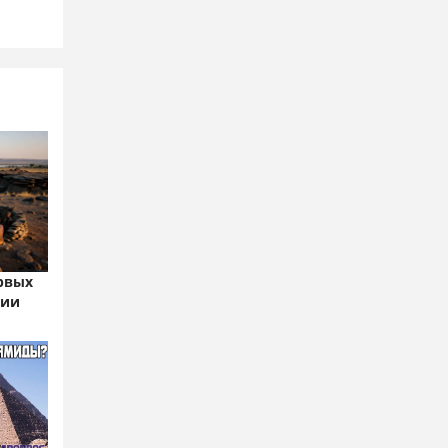
рвых
пии