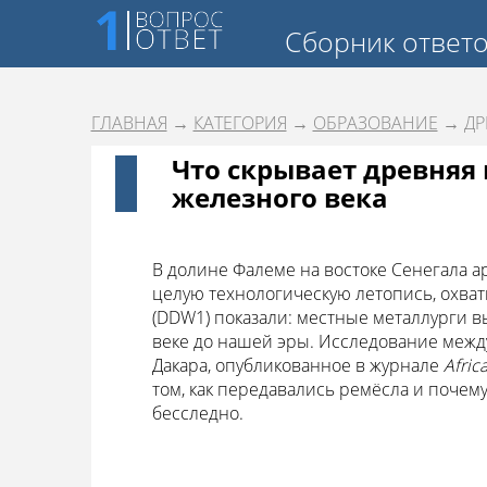
Сборник ответ
ГЛАВНАЯ
→
КАТЕГОРИЯ
→
ОБРАЗОВАНИЕ
→ ДР
Что скрывает древняя
железного века
В долине Фалеме на востоке Сенегала 
целую технологическую летопись, охват
(DDW1) показали: местные металлурги 
веке до нашей эры. Исследование межд
Дакара, опубликованное в журнале
Afric
том, как передавались ремёсла и почему
бесследно.