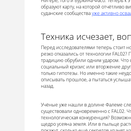
Нигере, Того и Буркина-Фасо. Теперь к 
образуют карту, на которой отчётливо ви
суданские сообщества
уже активно осв
Техника исчезает, во
Перед исследователями теперь стоит нов
резко отказались от технологии FAL02? 
традицию обрубили одним ударом. Что с
социальный кризис или вторжение друг
только гипотезы. Но именно такие неуд
описывать прошлое, а пытаться услышать
назад.
Учёные уже нашли в долине Фалеме сле
существовали одновременно с FAL02. Ч
технологическая конкуренция? Возможно,
щедро усеяна земля. Или в пыльце раст
покажут, сколько ещё секретов хранят х