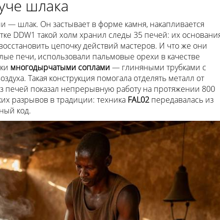
куче шлака
 — шлак. Он застывает в форме камня, накапливается
стке DDW1 такой холм хранил следы 35 печей: их основани
восстановить цепочку действий мастеров. И что же они
лые печи, использовали пальмовые орехи в качестве
пки
многодырчатыми соплами
— глиняными трубками с
здуха. Такая конструкция помогала отделять металл от
з печей показал непрерывную работу на протяжении 800
икаких разрывов в традиции: техника
FAL02
передавалась из
ный код.