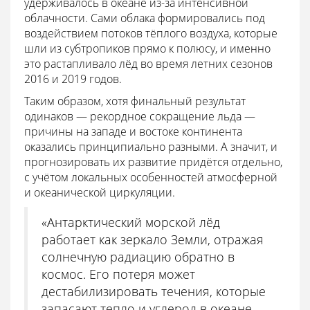
удерживалось в океане из-за интенсивной
облачности. Сами облака формировались под
воздействием потоков тёплого воздуха, которые
шли из субтропиков прямо к полюсу, и именно
это растапливало лёд во время летних сезонов
2016 и 2019 годов.
Таким образом, хотя финальный результат
одинаков — рекордное сокращение льда —
причины на западе и востоке континента
оказались принципиально разными. А значит, и
прогнозировать их развитие придётся отдельно,
с учётом локальных особенностей атмосферной
и океанической циркуляции.
«Антарктический морской лёд
работает как зеркало Земли, отражая
солнечную радиацию обратно в
космос. Его потеря может
дестабилизировать течения, которые
запасают тепло и углерод в океане,